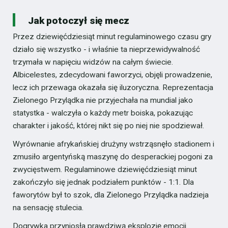
Jak potoczył się mecz
Przez dziewięćdziesiąt minut regulaminowego czasu gry
działo się wszystko - i właśnie ta nieprzewidywalność
trzymała w napięciu widzów na całym świecie.
Albicelestes, zdecydowani faworzyci, objęli prowadzenie,
lecz ich przewaga okazała się iluzoryczna. Reprezentacja
Zielonego Przylądka nie przyjechała na mundial jako
statystka - walczyła o każdy metr boiska, pokazując
charakter i jakość, której nikt się po niej nie spodziewał.
Wyrównanie afrykańskiej drużyny wstrząsnęło stadionem i
zmusiło argentyńską maszynę do desperackiej pogoni za
zwycięstwem. Regulaminowe dziewięćdziesiąt minut
zakończyło się jednak podziałem punktów - 1:1. Dla
faworytów był to szok, dla Zielonego Przylądka nadzieja
na sensację stulecia.
Dogrywka przyniosła prawdziwą eksplozję emocji.