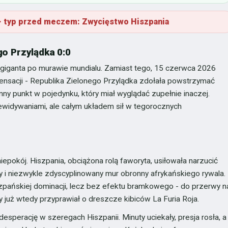
y · typ przed meczem: Zwycięstwo Hiszpania
go Przylądka 0:0
 giganta po murawie mundialu. Zamiast tego, 15 czerwca 2026
 sensacji - Republika Zielonego Przylądka zdołała powstrzymać
y punkt w pojedynku, który miał wyglądać zupełnie inaczej.
zewidywaniami, ale całym układem sił w tegorocznych
epokój. Hiszpania, obciążona rolą faworyta, usiłowała narzucić
any i niezwykle zdyscyplinowany mur obronny afrykańskiego rywala.
zpańskiej dominacji, lecz bez efektu bramkowego - do przerwy n
y już wtedy przyprawiał o dreszcze kibiców La Furia Roja.
esperację w szeregach Hiszpanii. Minuty uciekały, presja rosła, a