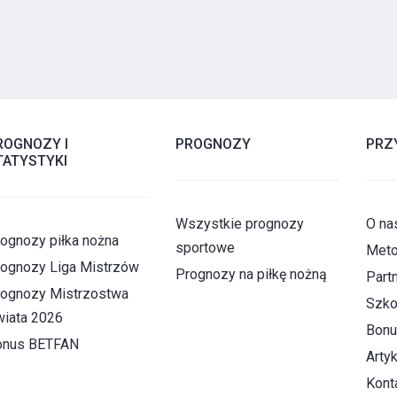
ROGNOZY I
PROGNOZY
PRZ
TATYSTYKI
Wszystkie prognozy
O na
ognozy piłka nożna
sportowe
Meto
ognozy Liga Mistrzów
Prognozy na piłkę nożną
Part
ognozy Mistrzostwa
Szko
iata 2026
Bonu
onus BETFAN
Artyk
Kont