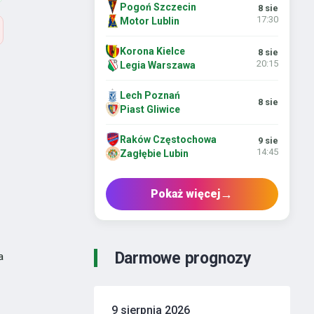
Pogoń Szczecin
8 sie
17:30
Motor Lublin
Korona Kielce
8 sie
20:15
Legia Warszawa
Lech Poznań
8 sie
Piast Gliwice
Raków Częstochowa
9 sie
14:45
Zagłębie Lubin
→
Pokaż więcej
Darmowe prognozy
a
9 sierpnia 2026