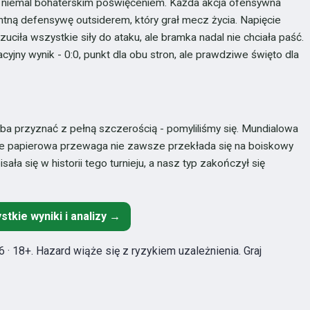
 z niemal bohaterskim poświęceniem. Każda akcja ofensywna
entną defensywę outsiderem, który grał mecz życia. Napięcie
uciła wszystkie siły do ataku, ale bramka nadal nie chciała paść.
cyjny wynik - 0:0, punkt dla obu stron, ale prawdziwe święto dla
eba przyznać z pełną szczerością - pomyliliśmy się. Mundialowa
 że papierowa przewaga nie zawsze przekłada się na boiskowy
ała się w historii tego turnieju, a nasz typ zakończył się
stkie wyniki i analizy →
 · 18+. Hazard wiąże się z ryzykiem uzależnienia. Graj