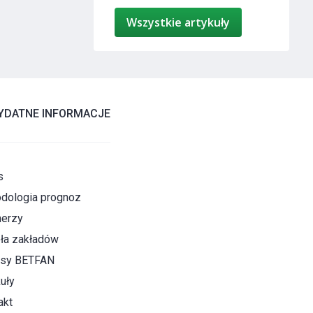
Wszystkie artykuły
YDATNE INFORMACJE
s
dologia prognoz
nerzy
ła zakładów
sy BETFAN
uły
akt