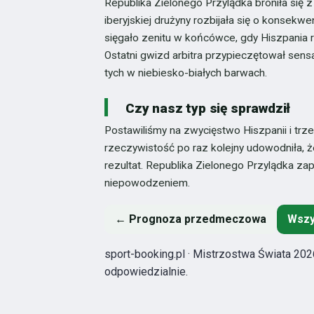
Republika Zielonego Przylądka broniła się
iberyjskiej drużyny rozbijała się o konsekw
sięgało zenitu w końcówce, gdy Hiszpania rz
Ostatni gwizd arbitra przypieczętował sensa
tych w niebiesko-białych barwach.
Czy nasz typ się sprawdził
Postawiliśmy na zwycięstwo Hiszpanii i trz
rzeczywistość po raz kolejny udowodniła,
rezultat. Republika Zielonego Przylądka zapis
niepowodzeniem.
← Prognoza przedmeczowa
Wszy
sport-booking.pl · Mistrzostwa Świata 2026
odpowiedzialnie.