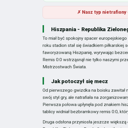
✗ Nasz typ nietrafion
Hiszpania - Republika Zielone
To miał być spokojny spacer europejskiego
roku stadion stał się świadkiem piłkarskiej
faworyzowaną Hiszpanię, wyrywając bezcenn
Remis 0:0 wstrząsnął nie tylko naszymi pr
Mistrzostwach Świata.
Jak potoczył się mecz
Od pierwszego gwizdka na boisku zawitał ni
swój styl gry, ale natrafiała na zorganizow
Pierwsza połowa upłynęła pod znakiem his
tablicy widniał bezbramkowy remis 0:0, któr
Druga odsłona przyniosła jeszcze większą d