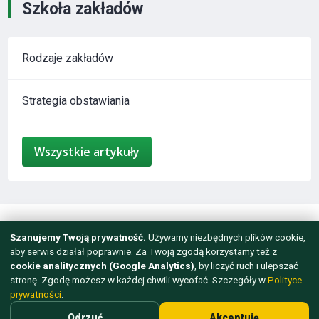
Szkoła zakładów
Rodzaje zakładów
Strategia obstawiania
Wszystkie artykuły
mail@sport-booking.pl
Szanujemy Twoją prywatność.
Używamy niezbędnych plików cookie,
aby serwis działał poprawnie. Za Twoją zgodą korzystamy też z
Dla osób powyżej 18 roku życia
cookie analitycznych (Google Analytics)
, by liczyć ruch i ulepszać
stronę. Zgodę możesz w każdej chwili wycofać. Szczegóły w
Polityce
© 2012 - 2026 WSZELKIE PRAWA ZASTRZEŻONE.
prywatności
.
TWORZENIE STRON INTERNETOWYCH — ARTISMEDIA
Odrzuć
Akceptuję