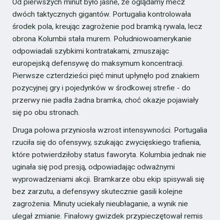
Od pierwszych minut było jasne, że oglądamy mecz
dwóch taktycznych gigantów. Portugalia kontrolowała
środek pola, kreując zagrożenie pod bramką rywala, lecz
obrona Kolumbii stała murem. Południowoamerykanie
odpowiadali szybkimi kontratakami, zmuszając
europejską defensywę do maksymum koncentracji.
Pierwsze czterdzieści pięć minut upłynęło pod znakiem
pozycyjnej gry i pojedynków w środkowej strefie - do
przerwy nie padła żadna bramka, choć okazje pojawiały
się po obu stronach.
Druga połowa przyniosła wzrost intensywności. Portugalia
rzuciła się do ofensywy, szukając zwycięskiego trafienia,
które potwierdziłoby status faworyta. Kolumbia jednak nie
uginała się pod presją, odpowiadając odważnymi
wyprowadzeniami akcji. Bramkarze obu ekip spisywali się
bez zarzutu, a defensywy skutecznie gasili kolejne
zagrożenia. Minuty uciekały nieubłaganie, a wynik nie
ulegał zmianie. Finałowy gwizdek przypieczętował remis