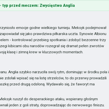
y · typ przed meczem: Zwycięstwo Anglia
zyniosło emocje godne wielkiego turnieju. Meksyk podejmował
zapowiadał się jako prawdziwa piłkarska uczta. Synowie Albionu
 celem - kontrolować przebieg spotkania i zdobyć bezcenne trzy
rzegi kibicami obu narodów rozegrał się dramat pełen zwrotów
swoją klasę i zimną krew w kluczowych momentach.
nu. Anglia szybko narzuciła swój rytm, dominując w środku pola i
 zdołali wpisać się na listę strzelców, to do przerwy prowadzili
uszkę przed drugą odsłoną. Wydawało się, że faworyt ma
. Meksyk ruszył do desperackiego ataku, wspierany głośnym
ali jeden z goli straty, doprowadzając do nerwowego finiszu.