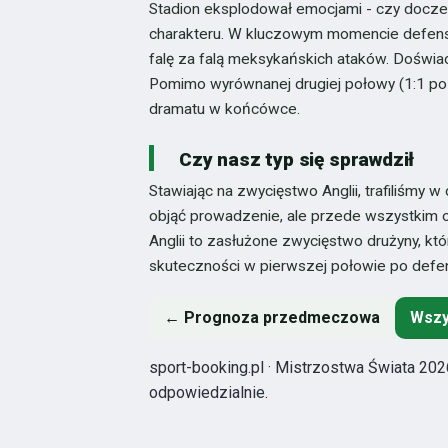
Stadion eksplodował emocjami - czy docz
charakteru. W kluczowym momencie defens
falę za falą meksykańskich ataków. Doświad
Pomimo wyrównanej drugiej połowy (1:1 po p
dramatu w końcówce.
Czy nasz typ się sprawdził
Stawiając na zwycięstwo Anglii, trafiliśmy w 
objąć prowadzenie, ale przede wszystkim ob
Anglii to zasłużone zwycięstwo drużyny, kt
skuteczności w pierwszej połowie po defen
← Prognoza przedmeczowa
Wszy
sport-booking.pl · Mistrzostwa Świata 2026
odpowiedzialnie.