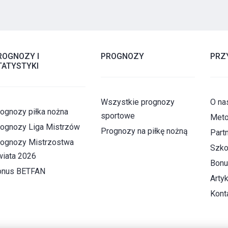
ROGNOZY I
PROGNOZY
PRZ
TATYSTYKI
Wszystkie prognozy
O na
ognozy piłka nożna
sportowe
Meto
ognozy Liga Mistrzów
Prognozy na piłkę nożną
Part
ognozy Mistrzostwa
Szko
iata 2026
Bonu
onus BETFAN
Artyk
Kont