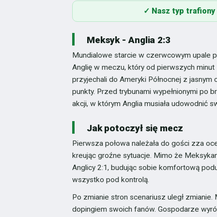
✓ Nasz typ trafion
Meksyk - Anglia 2:3
Mundialowe starcie w czerwcowym upale pr
Anglię w meczu, który od pierwszych minut 
przyjechali do Ameryki Północnej z jasnym
punkty. Przed trybunami wypełnionymi po b
akcji, w którym Anglia musiała udowodnić 
Jak potoczył się mecz
Pierwsza połowa należała do gości zza ocea
kreując groźne sytuacje. Mimo że Meksykanie
Anglicy 2:1, budując sobie komfortową pod
wszystko pod kontrolą.
Po zmianie stron scenariusz uległ zmianie
dopingiem swoich fanów. Gospodarze wyrówn