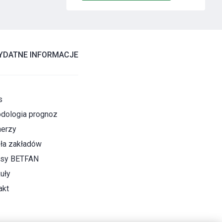
YDATNE INFORMACJE
s
dologia prognoz
nerzy
ła zakładów
sy BETFAN
uły
akt