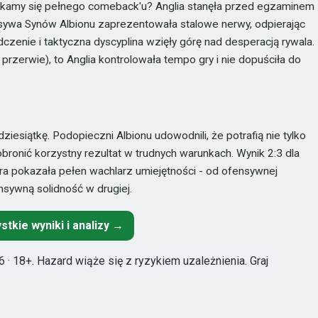
ekamy się pełnego comeback'u? Anglia stanęła przed egzaminem
ywa Synów Albionu zaprezentowała stalowe nerwy, odpierając
czenie i taktyczna dyscyplina wzięły górę nad desperacją rywala.
rzerwie), to Anglia kontrolowała tempo gry i nie dopuściła do
dziesiątkę. Podopieczni Albionu udowodnili, że potrafią nie tylko
ronić korzystny rezultat w trudnych warunkach. Wynik 2:3 dla
óra pokazała pełen wachlarz umiejętności - od ofensywnej
sywną solidność w drugiej.
stkie wyniki i analizy →
 · 18+. Hazard wiąże się z ryzykiem uzależnienia. Graj