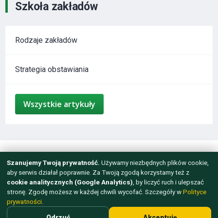
Szkoła zakładów
Rodzaje zakładów
Strategia obstawiania
Wszystkie artykuły
mail@sport-booking.pl
Szanujemy Twoją prywatność.
Używamy niezbędnych plików cookie,
aby serwis działał poprawnie. Za Twoją zgodą korzystamy też z
Dla osób powyżej 18 roku życia
cookie analitycznych (Google Analytics)
, by liczyć ruch i ulepszać
stronę. Zgodę możesz w każdej chwili wycofać. Szczegóły w
Polityce
© 2012 - 2026 WSZELKIE PRAWA ZASTRZEŻONE.
prywatności
.
TWORZENIE STRON INTERNETOWYCH — ARTISMEDIA
Odrzuć
Akceptuję