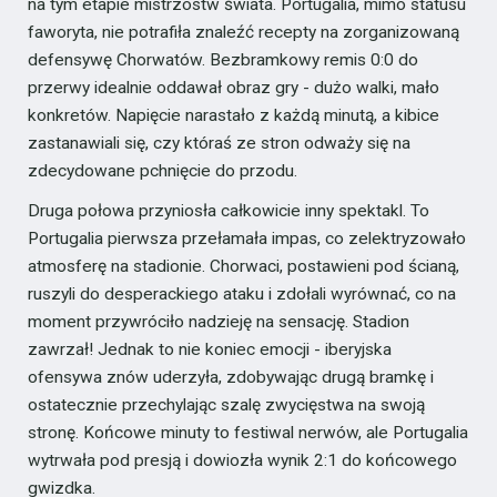
na tym etapie mistrzostw świata. Portugalia, mimo statusu
faworyta, nie potrafiła znaleźć recepty na zorganizowaną
defensywę Chorwatów. Bezbramkowy remis 0:0 do
przerwy idealnie oddawał obraz gry - dużo walki, mało
konkretów. Napięcie narastało z każdą minutą, a kibice
zastanawiali się, czy któraś ze stron odważy się na
zdecydowane pchnięcie do przodu.
Druga połowa przyniosła całkowicie inny spektakl. To
Portugalia pierwsza przełamała impas, co zelektryzowało
atmosferę na stadionie. Chorwaci, postawieni pod ścianą,
ruszyli do desperackiego ataku i zdołali wyrównać, co na
moment przywróciło nadzieję na sensację. Stadion
zawrzał! Jednak to nie koniec emocji - iberyjska
ofensywa znów uderzyła, zdobywając drugą bramkę i
ostatecznie przechylając szalę zwycięstwa na swoją
stronę. Końcowe minuty to festiwal nerwów, ale Portugalia
wytrwała pod presją i dowiozła wynik 2:1 do końcowego
gwizdka.