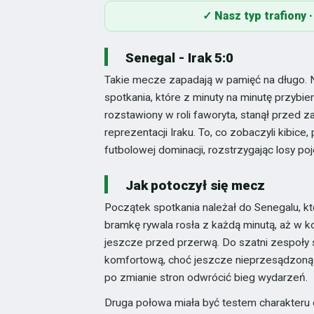
✓ Nasz typ trafiony
Senegal - Irak 5:0
Takie mecze zapadają w pamięć na długo. 
spotkania, które z minuty na minutę przyb
rozstawiony w roli faworyta, stanął przed 
reprezentacji Iraku. To, co zobaczyli kibic
futbolowej dominacji, rozstrzygając losy p
Jak potoczył się mecz
Początek spotkania należał do Senegalu, kt
bramkę rywala rosła z każdą minutą, aż w 
jeszcze przed przerwą. Do szatni zespoły s
komfortową, choć jeszcze nieprzesądzoną p
po zmianie stron odwrócić bieg wydarzeń.
Druga połowa miała być testem charakteru 