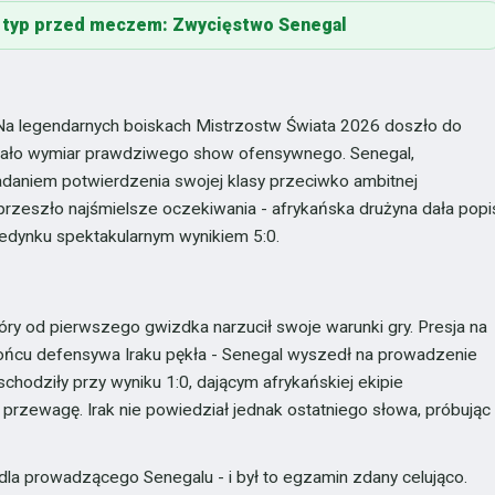
 · typ przed meczem: Zwycięstwo Senegal
Na legendarnych boiskach Mistrzostw Świata 2026 doszło do
ierało wymiar prawdziwego show ofensywnego. Senegal,
zadaniem potwierdzenia swojej klasy przeciwko ambitnej
e, przeszło najśmielsze oczekiwania - afrykańska drużyna dała popi
ojedynku spektakularnym wynikiem 5:0.
óry od pierwszego gwizdka narzucił swoje warunki gry. Presja na
końcu defensywa Iraku pękła - Senegal wyszedł na prowadzenie
chodziły przy wyniku 1:0, dającym afrykańskiej ekipie
rzewagę. Irak nie powiedział jednak ostatniego słowa, próbując
dla prowadzącego Senegalu - i był to egzamin zdany celująco.