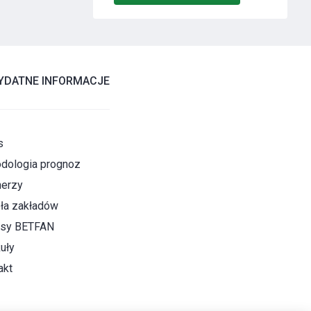
YDATNE INFORMACJE
s
dologia prognoz
nerzy
ła zakładów
sy BETFAN
uły
akt