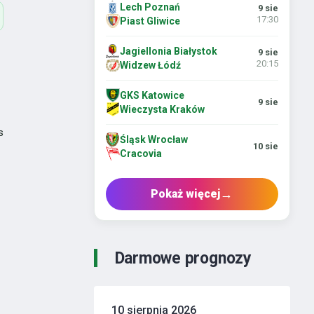
Lech Poznań
9 sie
17:30
Piast Gliwice
Jagiellonia Białystok
9 sie
20:15
Widzew Łódź
GKS Katowice
9 sie
Wieczysta Kraków
s
Śląsk Wrocław
10 sie
Cracovia
→
Pokaż więcej
Darmowe prognozy
10 sierpnia 2026