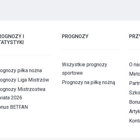
ROGNOZY I
PROGNOZY
PRZ
TATYSTYKI
Wszystkie prognozy
O na
ognozy piłka nożna
sportowe
Meto
ognozy Liga Mistrzów
Prognozy na piłkę nożną
Part
ognozy Mistrzostwa
Szko
iata 2026
Bonu
onus BETFAN
Artyk
Kont