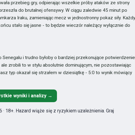
owała przebieg gry, odpierając wszelkie próby ataków ze strony
przeszła do brutalnej ofensywy. W ciągu zaledwie 45 minut po
amkarza Iraku, zamieniając mecz w jednostronny pokaz siły. Każd
końcu stało się jasne - to będzie wieczór należący wyłącznie do
Senegalu i trudno byłoby o bardziej przekonujące potwierdzeni
 ale zrobili to w stylu absolutnie dominującym, nie pozostawiając
Nasz typ okazał się strzałem w dziesiątkę - 5:0 to wynik mówiący
stkie wyniki i analizy →
 · 18+. Hazard wiąże się z ryzykiem uzależnienia. Graj