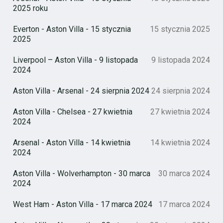
2025 roku
Everton - Aston Villa - 15 stycznia
15 stycznia 2025
2025
Liverpool – Aston Villa - 9 listopada
9 listopada 2024
2024
Aston Villa - Arsenal - 24 sierpnia 2024
24 sierpnia 2024
Aston Villa - Chelsea - 27 kwietnia
27 kwietnia 2024
2024
Arsenal - Aston Villa - 14 kwietnia
14 kwietnia 2024
2024
Aston Villa - Wolverhampton - 30 marca
30 marca 2024
2024
West Ham - Aston Villa - 17 marca 2024
17 marca 2024