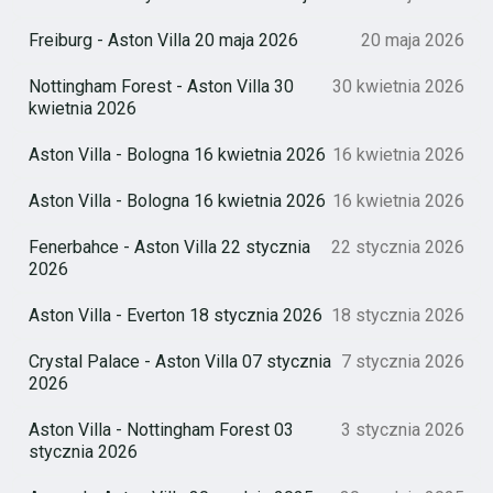
Freiburg - Aston Villa 20 maja 2026
20 maja 2026
Nottingham Forest - Aston Villa 30
30 kwietnia 2026
kwietnia 2026
Aston Villa - Bologna 16 kwietnia 2026
16 kwietnia 2026
Aston Villa - Bologna 16 kwietnia 2026
16 kwietnia 2026
Fenerbahce - Aston Villa 22 stycznia
22 stycznia 2026
2026
Aston Villa - Everton 18 stycznia 2026
18 stycznia 2026
Crystal Palace - Aston Villa 07 stycznia
7 stycznia 2026
2026
Aston Villa - Nottingham Forest 03
3 stycznia 2026
stycznia 2026