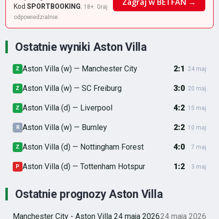
Zagraj w BETFAN →
Kod
SPORTBOOKING
.
18+. Graj
odpowiedzialnie.
Ostatnie wyniki Aston Villa
Aston Villa (w) — Manchester City
2:1
Z
24 maj
Aston Villa (w) — SC Freiburg
3:0
Z
20 maj
Aston Villa (d) — Liverpool
4:2
Z
15 maj
Aston Villa (w) — Burnley
2:2
R
10 maj
Aston Villa (d) — Nottingham Forest
4:0
Z
7 maj
Aston Villa (d) — Tottenham Hotspur
1:2
P
3 maj
Ostatnie prognozy Aston Villa
Manchester City - Aston Villa 24 maja 2026
24 maja 2026