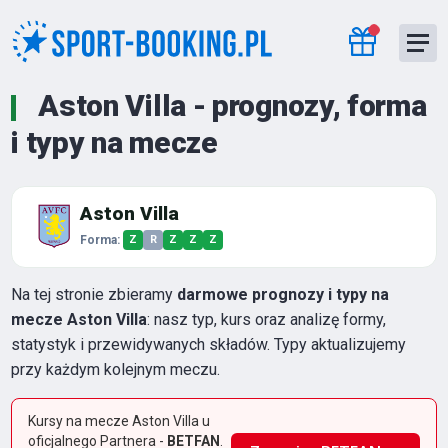
Aston Villa - prognozy, forma
i typy na mecze
Aston Villa
Forma:
Z
R
Z
Z
Z
Na tej stronie zbieramy
darmowe prognozy i typy na
mecze Aston Villa
: nasz typ, kurs oraz analizę formy,
statystyk i przewidywanych składów. Typy aktualizujemy
przy każdym kolejnym meczu.
Kursy na mecze Aston Villa u
oficjalnego Partnera -
BETFAN
.