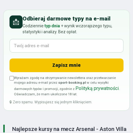
Odbieraj darmowe typy na e-mail
📩
Codziennie
typ dnia
+ wynik wczorajszego typu,
statystyki i analizy. Bez opłat.
Wyrażam zgodę na otrzymywanie newslettera oraz przetwarzanie
mojego adresu e-mail przez
sport-booking.pl
w celu wysyłki
Polityką prywatności
darmowych typów i promocji, zgodnie z
.
Oświadczam, że mam ukończone 18 lat.
🔒 Zero spamu. Wypisujesz się jednym kliknięciem.
Najlepsze kursy na mecz Arsenal - Aston Villa