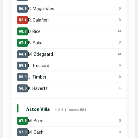
G. Magalhães
56.9
D
R. Calafiori
52.1
D
D. Rice
68.7
M
B. Saka
67.1
F
M. Ødegaard
64.1
M
L. Trossard
59.1
F
J. Timber
55.9
D
K. Havertz
56.5
F
Aston Villa
— 4-2-3-1 · ocena 58.1
M. Bizot
67.9
G
M. Cash
57.3
D