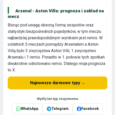
Arsenal - Aston Villa: prognoza i zakład na
mecz
Biorąc pod uwagę obecną formę zespołów oraz
statystyki bezpośrednich pojedynków, w tym meczu
najbardziej prawdopodobnym wynikiem jest remis. W
ostatnich 5 meczach pomiędzy Arsenalem a Aston
Villą było 3 zwycięstwa Aston Villi, 1 zwycięstwo
Arsenalu i 1 remis. Ponadto w 1. połowie tych spotkań
dwukrotnie odnotowano remis. Dlatego moja prognoza
to X.
Najnowsze darmowe typy →
Wyślij ten typ znajomemu
WhatsApp
Telegram
Facebook