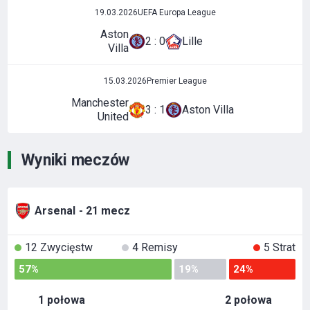
19.03.2026
UEFA Europa League
Aston
2 : 0
Lille
Villa
15.03.2026
Premier League
Manchester
3 : 1
Aston Villa
United
Wyniki meczów
Arsenal
- 21 mecz
12 Zwycięstw
4 Remisy
5 Strat
57%
19%
24%
1 połowa
2 połowa