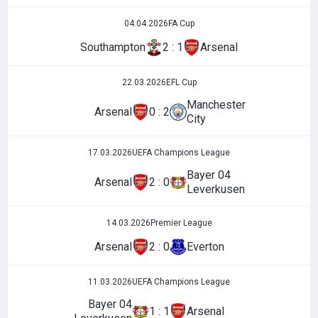
04.04.2026
FA Cup
Southampton
2 : 1
Arsenal
22.03.2026
EFL Cup
Manchester
Arsenal
0 : 2
City
17.03.2026
UEFA Champions League
Bayer 04
Arsenal
2 : 0
Leverkusen
14.03.2026
Premier League
Arsenal
2 : 0
Everton
11.03.2026
UEFA Champions League
Bayer 04
1 : 1
Arsenal