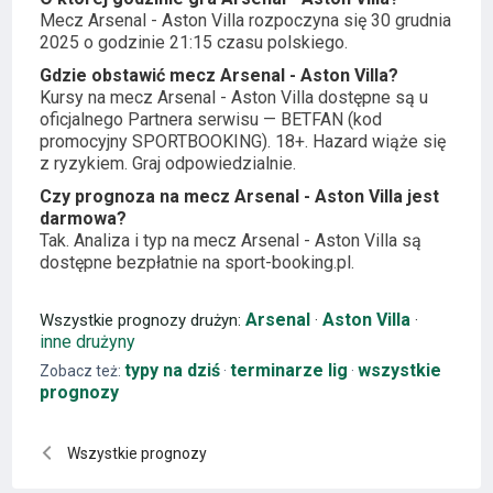
Mecz Arsenal - Aston Villa rozpoczyna się 30 grudnia
2025 o godzinie 21:15 czasu polskiego.
Gdzie obstawić mecz Arsenal - Aston Villa?
Kursy na mecz Arsenal - Aston Villa dostępne są u
oficjalnego Partnera serwisu — BETFAN (kod
promocyjny SPORTBOOKING). 18+. Hazard wiąże się
z ryzykiem. Graj odpowiedzialnie.
Czy prognoza na mecz Arsenal - Aston Villa jest
darmowa?
Tak. Analiza i typ na mecz Arsenal - Aston Villa są
dostępne bezpłatnie na sport-booking.pl.
Arsenal
Aston Villa
Wszystkie prognozy drużyn:
·
·
inne drużyny
typy na dziś
terminarze lig
wszystkie
Zobacz też:
·
·
prognozy
Wszystkie prognozy