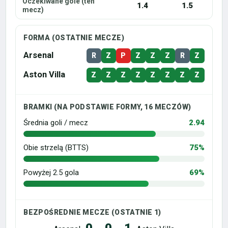
Oczekiwane gole (ten
1.4
1.5
mecz)
FORMA (OSTATNIE MECZE)
Arsenal
R
Z
P
Z
Z
Z
R
Z
Aston Villa
Z
Z
Z
Z
Z
Z
Z
Z
BRAMKI (NA PODSTAWIE FORMY, 16 MECZÓW)
Średnia goli / mecz
2.94
Obie strzelą (BTTS)
75%
Powyżej 2.5 gola
69%
BEZPOŚREDNIE MECZE (OSTATNIE 1)
0
0
1