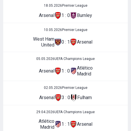
18.05.2026
Premier League
Arsenal
1 : 0
Burnley
10.05.2026
Premier League
West Ham
0 : 1
Arsenal
United
05.05.2026
UEFA Champions League
Atlético
Arsenal
1 : 0
Madrid
02.05.2026
Premier League
Arsenal
3 : 0
Fulham
29.04.2026
UEFA Champions League
Atlético
1 : 1
Arsenal
Madrid