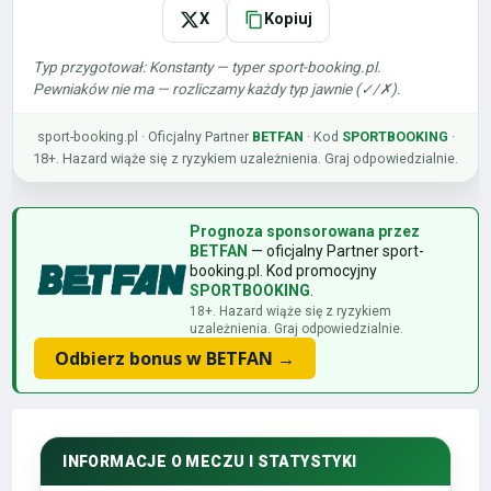
X
Kopiuj
Typ przygotował: Konstanty — typer sport-booking.pl.
Pewniaków nie ma — rozliczamy każdy typ jawnie (✓/✗).
sport-booking.pl · Oficjalny Partner
BETFAN
· Kod
SPORTBOOKING
·
18+. Hazard wiąże się z ryzykiem uzależnienia. Graj odpowiedzialnie.
Prognoza sponsorowana przez
BETFAN
— oficjalny Partner sport-
booking.pl. Kod promocyjny
SPORTBOOKING
.
18+. Hazard wiąże się z ryzykiem
uzależnienia. Graj odpowiedzialnie.
Odbierz bonus w BETFAN →
INFORMACJE O MECZU I STATYSTYKI