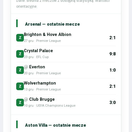
Dane: średnia z meczów z dostępną statystyką. Wartości
orientacyjne.
Arsenal — ostatnie mecze
Brighton & Hove Albion
2:1
Z
27 gru · Premier League
Crystal Palace
9:8
Z
23 gru · EFL Cup
@
Everton
1:0
Z
20 gru · Premier League
Wolverhampton
2:1
Z
13 gru · Premier League
@
Club Brugge
3:0
Z
10 gru · UEFA Champions League
Aston Villa — ostatnie mecze