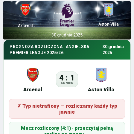
Aston Villa
Arsenal
30 grudnia 2025
PROGNOZA ROZLICZONA · ANGIELSKA
30 grudnia
PREMIER LEAGUE 2025/26
2025
4 : 1
KONIEC
Arsenal
Aston Villa
✗ Typ nietrafiony — rozliczamy każdy typ
jawnie
Mecz rozliczony (4:1) · przeczytaj pełną