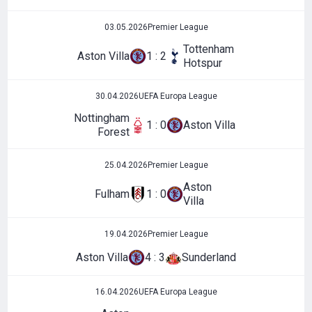
03.05.2026
Premier League
Tottenham
Aston Villa
1 : 2
Hotspur
30.04.2026
UEFA Europa League
Nottingham
1 : 0
Aston Villa
Forest
25.04.2026
Premier League
Aston
Fulham
1 : 0
Villa
19.04.2026
Premier League
Aston Villa
4 : 3
Sunderland
16.04.2026
UEFA Europa League