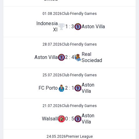
01.08.2026
Club Friendly Games
Indonesia
1 : 3
Aston Villa
XI
28.07.2026
Club Friendly Games
Real
Aston Villa
2 : 4
Sociedad
25.07.2026
Club Friendly Games
Aston
FC Porto
2 : 1
Villa
21.07.2026
Club Friendly Games
Aston
Walsall
0 : 5
Villa
24.05.2026
Premier League