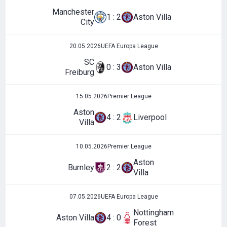
Manchester
1 : 2
Aston Villa
City
20.05.2026
UEFA Europa League
SC
0 : 3
Aston Villa
Freiburg
15.05.2026
Premier League
Aston
4 : 2
Liverpool
Villa
10.05.2026
Premier League
Aston
Burnley
2 : 2
Villa
07.05.2026
UEFA Europa League
Nottingham
Aston Villa
4 : 0
Forest