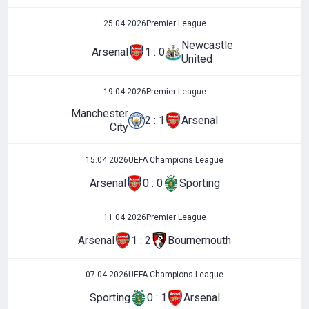
25.04.2026
Premier League
Newcastle
Arsenal
1 : 0
United
19.04.2026
Premier League
Manchester
2 : 1
Arsenal
City
15.04.2026
UEFA Champions League
Arsenal
0 : 0
Sporting
11.04.2026
Premier League
Arsenal
1 : 2
Bournemouth
07.04.2026
UEFA Champions League
Sporting
0 : 1
Arsenal