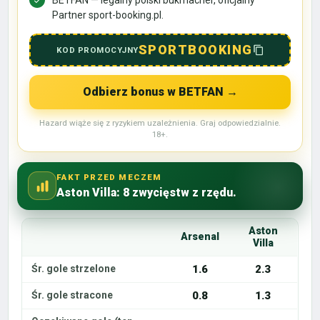
Partner sport-booking.pl.
SPORTBOOKING
KOD PROMOCYJNY
Odbierz bonus w BETFAN
→
Hazard wiąże się z ryzykiem uzależnienia. Graj odpowiedzialnie.
18+.
FAKT PRZED MECZEM
Aston Villa: 8 zwycięstw z rzędu.
Aston
Arsenal
Villa
Śr. gole strzelone
1.6
2.3
Śr. gole stracone
0.8
1.3