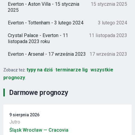
Everton - Aston Villa - 15 stycznia
15 stycznia 2025
2025
Everton - Tottenham - 3 lutego 2024
3 lutego 2024
Crystal Palace - Everton - 11
11 listopada 2023
listopada 2023 roku
Everton - Arsenał - 17 września 2023
17 września 2023
typy na dziś
terminarze lig
wszystkie
Zobacz też:
·
·
prognozy
.
Darmowe prognozy
9 sierpnia 2026
Jutro
Śląsk Wrocław — Cracovia