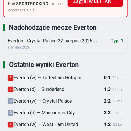
Zagraj w BETFAN →
Kod
SPORTBOOKING
.
18+. Graj
odpowiedzialnie.
Nadchodzące mecze Everton
Everton - Crystal Palace 22 sierpnia 2026
Typ: 1
22
sierpnia 2026
Ostatnie wyniki Everton
Everton (w) — Tottenham Hotspur
0:1
P
24 maj
Everton (d) — Sunderland
1:3
P
17 maj
Everton (w) — Crystal Palace
2:2
R
10 maj
Everton (d) — Manchester City
3:3
R
4 maj
Everton (w) — West Ham United
1:2
P
25 kwi