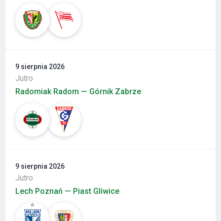
9 sierpnia 2026
Jutro
Radomiak Radom — Górnik Zabrze
9 sierpnia 2026
Jutro
Lech Poznań — Piast Gliwice