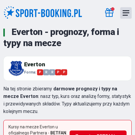
Everton - prognozy, forma i
typy na mecze
Everton
Forma:
P
R
R
P
P
Na tej stronie zbieramy
darmowe prognozy i typy na
mecze Everton
: nasz typ, kurs oraz analizę formy, statystyk
i przewidywanych składów. Typy aktualizujemy przy każdym
kolejnym meczu.
Kursy na mecze Everton u
oficjalnego Partnera -
BETFAN
.