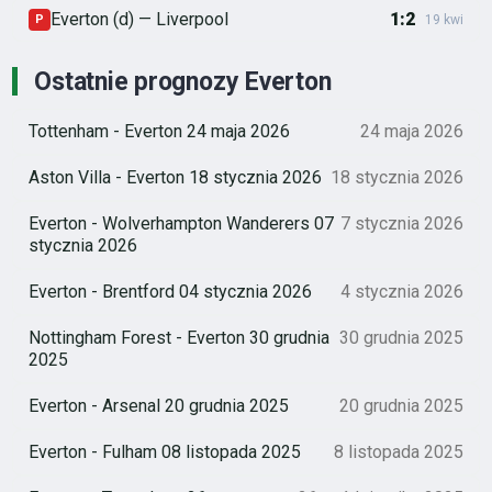
Everton (d) — Liverpool
1:2
P
19 kwi
Ostatnie prognozy Everton
Tottenham - Everton 24 maja 2026
24 maja 2026
Aston Villa - Everton 18 stycznia 2026
18 stycznia 2026
Everton - Wolverhampton Wanderers 07
7 stycznia 2026
stycznia 2026
Everton - Brentford 04 stycznia 2026
4 stycznia 2026
Nottingham Forest - Everton 30 grudnia
30 grudnia 2025
2025
Everton - Arsenal 20 grudnia 2025
20 grudnia 2025
Everton - Fulham 08 listopada 2025
8 listopada 2025