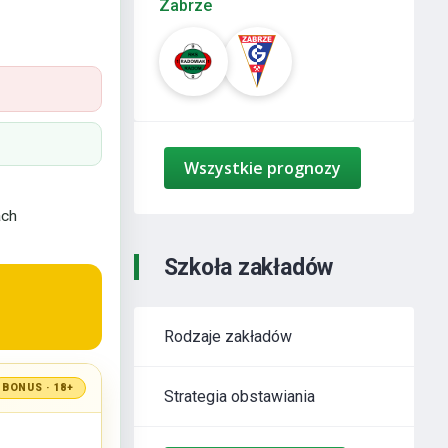
Zabrze
Wszystkie prognozy
ach
Szkoła zakładów
Rodzaje zakładów
BONUS · 18+
Strategia obstawiania