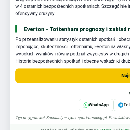
w 4 ostatnich bezpośrednich spotkaniach. Szczególnie i
ofensywny drużyny.
Everton - Tottenham prognozy i zakład
Po przeanalizowaniu statystyk ostatnich spotkań i ob
imponującej skuteczności Tottenhamu, Everton na własn
wysokich wyników i równy podział zwycięstw w drugich 
Historia bezpośrednich spotkań i obecne wskaźniki druż
Naj
WhatsApp
Te
Typ przygotował: Konstanty — typer sport-booking.pl. Pewniaków 