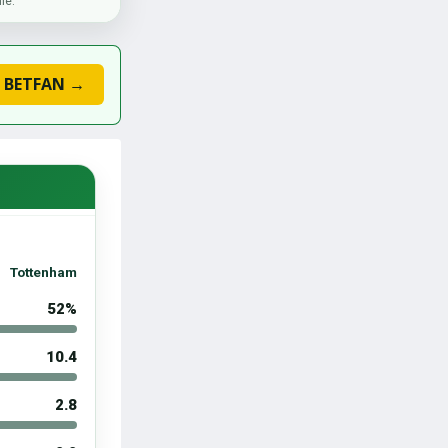
ie.
w BETFAN →
Tottenham
52%
10.4
2.8