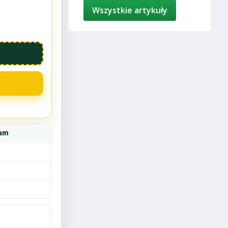
Wszystkie artykuły
am