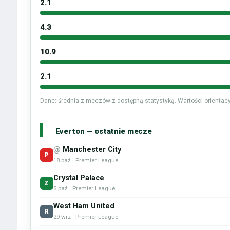
2.1
4.3
10.9
2.1
Dane: średnia z meczów z dostępną statystyką. Wartości orientacy
Everton — ostatnie mecze
@
Manchester City
P
18 paź · Premier League
Crystal Palace
Z
5 paź · Premier League
West Ham United
R
29 wrz · Premier League