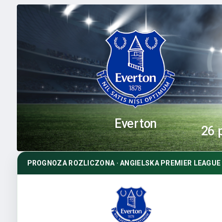
Everton
26 
PROGNOZA ROZLICZONA · ANGIELSKA PREMIER LEAGUE 