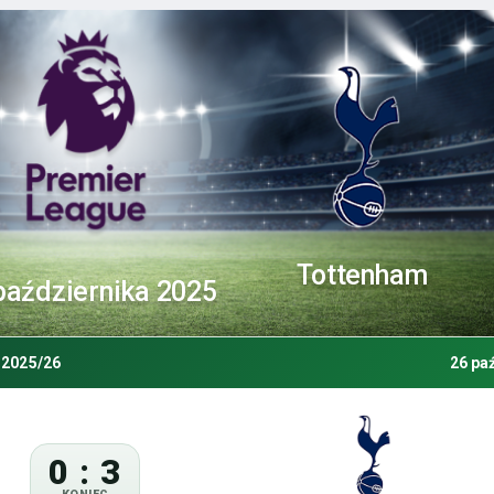
Tottenham
października 2025
2025/26
26 pa
0 : 3