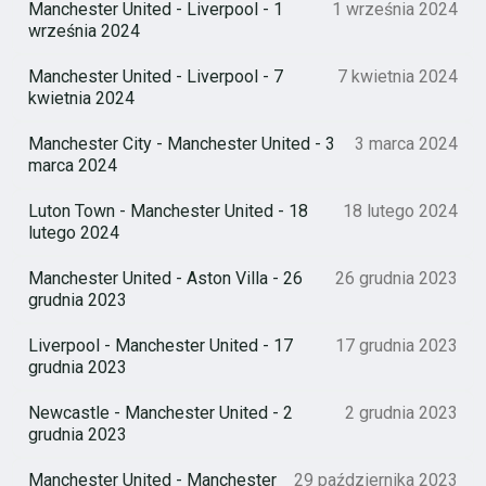
Manchester United - Liverpool - 1
1 września 2024
września 2024
Manchester United - Liverpool - 7
7 kwietnia 2024
kwietnia 2024
Manchester City - Manchester United - 3
3 marca 2024
marca 2024
Luton Town - Manchester United - 18
18 lutego 2024
lutego 2024
Manchester United - Aston Villa - 26
26 grudnia 2023
grudnia 2023
Liverpool - Manchester United - 17
17 grudnia 2023
grudnia 2023
Newcastle - Manchester United - 2
2 grudnia 2023
grudnia 2023
Manchester United - Manchester
29 października 2023