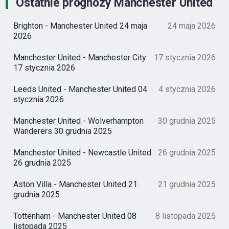
Ostatnie prognozy Manchester United
Brighton - Manchester United 24 maja
24 maja 2026
2026
Manchester United - Manchester City
17 stycznia 2026
17 stycznia 2026
Leeds United - Manchester United 04
4 stycznia 2026
stycznia 2026
Manchester United - Wolverhampton
30 grudnia 2025
Wanderers 30 grudnia 2025
Manchester United - Newcastle United
26 grudnia 2025
26 grudnia 2025
Aston Villa - Manchester United 21
21 grudnia 2025
grudnia 2025
Tottenham - Manchester United 08
8 listopada 2025
listopada 2025