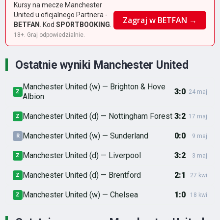
Kursy na mecze Manchester
United u oficjalnego Partnera -
Zagraj w BETFAN →
BETFAN
. Kod
SPORTBOOKING
.
18+. Graj odpowiedzialnie.
Ostatnie wyniki Manchester United
Manchester United (w) — Brighton & Hove
3:0
Z
24 maj
Albion
Manchester United (d) — Nottingham Forest
3:2
Z
17 maj
Manchester United (w) — Sunderland
0:0
R
9 maj
Manchester United (d) — Liverpool
3:2
Z
3 maj
Manchester United (d) — Brentford
2:1
Z
27 kwi
Manchester United (w) — Chelsea
1:0
Z
18 kwi