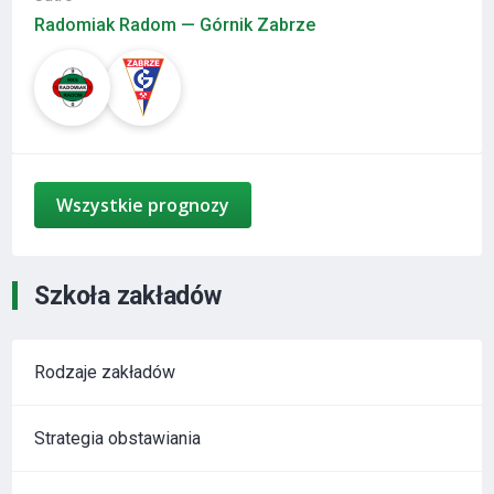
Radomiak Radom — Górnik Zabrze
Wszystkie prognozy
Szkoła zakładów
Rodzaje zakładów
Strategia obstawiania