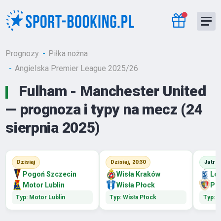
Prognozy
Piłka nożna
Angielska Premier League 2025/26
Fulham - Manchester United
— prognoza i typy na mecz (24
sierpnia 2025)
Dzisiaj
Dzisiaj, 20:30
Jutro
Pogoń Szczecin
Wisła Kraków
Le
Motor Lublin
Wisła Płock
Pia
Typ: Motor Lublin
Typ: Wisła Płock
Typ: 