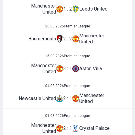
Manchester
1 : 2
Leeds United
United
20.03.2026
Premier League
Manchester
Bournemouth
2 : 2
United
15.03.2026
Premier League
Manchester
3 : 1
Aston Villa
United
04.03.2026
Premier League
Manchester
Newcastle United
2 : 1
United
01.03.2026
Premier League
Manchester
2 : 1
Crystal Palace
United