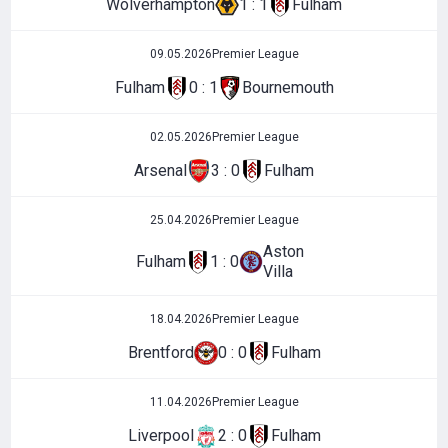
Wolverhampton
1 : 1
Fulham
09.05.2026
Premier League
Fulham
0 : 1
Bournemouth
02.05.2026
Premier League
Arsenal
3 : 0
Fulham
25.04.2026
Premier League
Aston
Fulham
1 : 0
Villa
18.04.2026
Premier League
Brentford
0 : 0
Fulham
11.04.2026
Premier League
Liverpool
2 : 0
Fulham