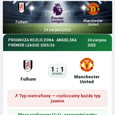
Manchester
Fulham
United
24 sierpnia 2025
PROGNOZA ROZLICZONA · ANGIELSKA
24 sierpnia
PREMIER LEAGUE 2025/26
2025
1 : 1
KONIEC
Manchester
Fulham
United
✗ Typ nietrafiony — rozliczamy każdy typ
jawnie
Mecz rozliczony (1:1) · przeczytaj pełną