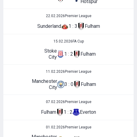
Hotspur
22.02.2026
Premier League
Sunderland
1 : 3
Fulham
15.02.2026
FA Cup
Stoke
1 : 2
Fulham
City
11.02.2026
Premier League
Manchester
3 : 0
Fulham
City
07.02.2026
Premier League
Fulham
1 : 2
Everton
01.02.2026
Premier League
Manchester