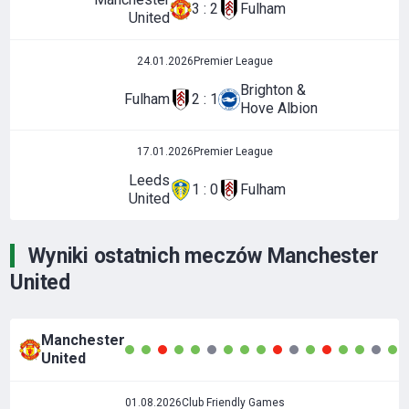
3 : 2
Fulham
United
24.01.2026
Premier League
Brighton &
Fulham
2 : 1
Hove Albion
17.01.2026
Premier League
Leeds
1 : 0
Fulham
United
Wyniki ostatnich meczów Manchester
United
Manchester
United
01.08.2026
Club Friendly Games