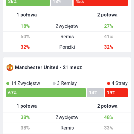
36%
18%
45%
1 połowa
2 połowa
18%
Zwycięstw
27%
50%
Remis
41%
32%
Porażki
32%
Manchester United
- 21 mecz
14 Zwycięstw
3 Remisy
4 Straty
67%
14%
19%
1 połowa
2 połowa
38%
Zwycięstw
48%
38%
Remis
33%