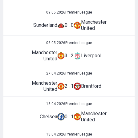
09.05.2026
Premier League
Manchester
Sunderland
0 : 0
United
03.05.2026
Premier League
Manchester
3 : 2
Liverpool
United
27.04.2026
Premier League
Manchester
2 : 1
Brentford
United
18.04.2026
Premier League
Manchester
Chelsea
0 : 1
United
13.04.2026
Premier League