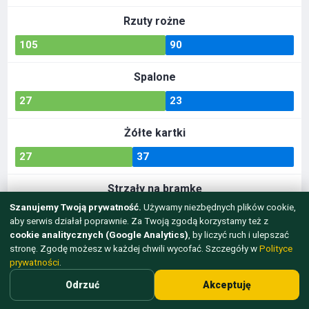
Rzuty rożne
105
90
Spalone
27
23
Żółte kartki
27
37
Strzały na bramkę
Szanujemy Twoją prywatność.
Używamy niezbędnych plików cookie,
235
255
aby serwis działał poprawnie. Za Twoją zgodą korzystamy też z
cookie analitycznych (Google Analytics)
, by liczyć ruch i ulepszać
Strzały w bramkę
stronę. Zgodę możesz w każdej chwili wycofać. Szczegóły w
Polityce
prywatności
.
65
99
Odrzuć
Akceptuję