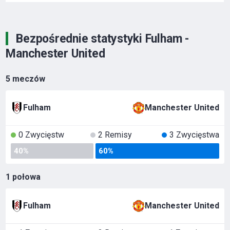
Bezpośrednie statystyki Fulham -
Manchester United
5 meczów
Fulham
Manchester United
0 Zwycięstw
2 Remisy
3 Zwycięstwa
40%
60%
1 połowa
Fulham
Manchester United