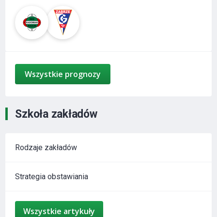
Wszystkie prognozy
Szkoła zakładów
Rodzaje zakładów
Strategia obstawiania
Wszystkie artykuły