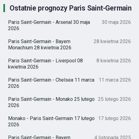
Ostatnie prognozy Paris Saint-Germain
Paris Saint-Germain - Arsenal 30 maja
30 maja 2026
2026
Paris Saint-Germain - Bayern
28 kwietnia 2026
Monachium 28 kwietnia 2026
Paris Saint-Germain - Liverpool 08
8 kwietnia 2026
kwietnia 2026
Paris Saint-Germain - Chelsea 11 marca
11 marca 2026
2026
Paris Saint-Germain - Monako 25 lutego
25 lutego 2026
2026
Monako - Paris Saint-Germain 17 lutego
17 lutego 2026
2026
Paris Saint-Germain - Bayern
4 listopada 2025