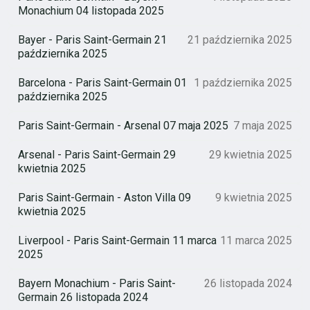
Monachium 04 listopada 2025
Bayer - Paris Saint-Germain 21
21 października 2025
października 2025
Barcelona - Paris Saint-Germain 01
1 października 2025
października 2025
Paris Saint-Germain - Arsenal 07 maja 2025
7 maja 2025
Arsenal - Paris Saint-Germain 29
29 kwietnia 2025
kwietnia 2025
Paris Saint-Germain - Aston Villa 09
9 kwietnia 2025
kwietnia 2025
Liverpool - Paris Saint-Germain 11 marca
11 marca 2025
2025
Bayern Monachium - Paris Saint-
26 listopada 2024
Germain 26 listopada 2024