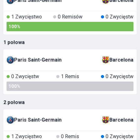
Paris Saint-Germain
Barcelona
1 Zwycięstwo
0 Remisów
0 Zwycięstw
100%
1 połowa
Paris Saint-Germain
Barcelona
0 Zwycięstw
1 Remis
0 Zwycięstw
100%
2 połowa
Paris Saint-Germain
Barcelona
1 Zwycięstwo
0 Remis
0 Zwycięstw