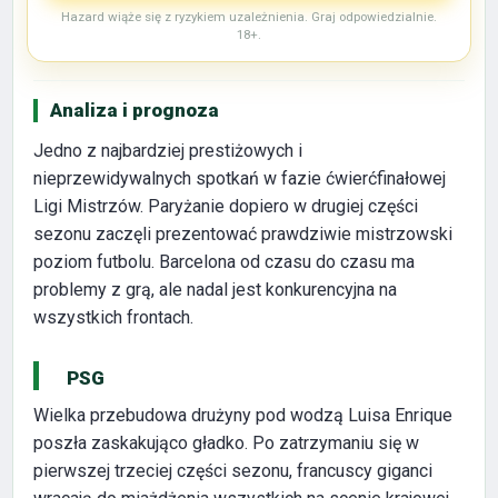
Hazard wiąże się z ryzykiem uzależnienia. Graj odpowiedzialnie.
18+.
Analiza i prognoza
Jedno z najbardziej prestiżowych i
nieprzewidywalnych spotkań w fazie ćwierćfinałowej
Ligi Mistrzów. Paryżanie dopiero w drugiej części
sezonu zaczęli prezentować prawdziwie mistrzowski
poziom futbolu. Barcelona od czasu do czasu ma
problemy z grą, ale nadal jest konkurencyjna na
wszystkich frontach.
PSG
Wielka przebudowa drużyny pod wodzą Luisa Enrique
poszła zaskakująco gładko. Po zatrzymaniu się w
pierwszej trzeciej części sezonu, francuscy giganci