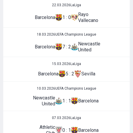
22.03.2026
LaLiga
Rayo
Barcelona
1 : 0
Vallecano
18.03.2026
UEFA Champions League
Newcastle
Barcelona
7 : 2
United
15.03.2026
LaLiga
Barcelona
5 : 2
Sevilla
10.03.2026
UEFA Champions League
Newcastle
1 : 1
Barcelona
United
07.03.2026
LaLiga
Athletic
0 : 1
Barcelona