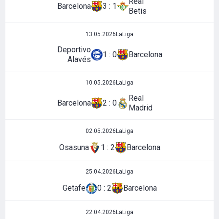
Real
Barcelona
3 : 1
Betis
13.05.2026
LaLiga
Deportivo
1 : 0
Barcelona
Alavés
10.05.2026
LaLiga
Real
Barcelona
2 : 0
Madrid
02.05.2026
LaLiga
Osasuna
1 : 2
Barcelona
25.04.2026
LaLiga
Getafe
0 : 2
Barcelona
22.04.2026
LaLiga