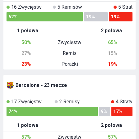
16 Zwycięstw
5 Remisów
5 Strat
62%
19%
19%
1 połowa
2 połowa
50%
Zwycięstw
65%
27%
Remis
15%
23%
Porażki
19%
Barcelona
- 23 mecze
17 Zwycięstw
2 Remisy
4 Straty
74%
9%
17%
1 połowa
2 połowa
57%
Zwycięstw
57%