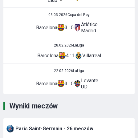
Club
03.03.2026
Copa del Rey
Atlético
Barcelona
3 : 0
Madrid
28.02.2026
LaLiga
Barcelona
4 : 1
Villarreal
22.02.2026
LaLiga
Levante
Barcelona
3 : 0
UD
Wyniki meczów
Paris Saint-Germain
- 26 meczów