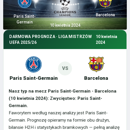
Barcelona
Paris Saint-
Germain
10 kwietnia 2024
DARMOWA PROGNOZA · LIGA MISTRZÓW
10 kwietnia
UEFA 2025/26
2024
VS
Paris Saint-Germain
Barcelona
Nasz typ na mecz Paris Saint-Germain - Barcelona
(10 kwietnia 2024): Zwycięstwo: Paris Saint-
Germain.
Faworytem według naszej analizy jest Paris Saint-
Germain. Prognozę opieramy na formie obu drużyn,
bilansie H2H i statystykach bramkowych — pełną analizę