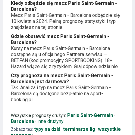
Kiedy odbędzie się mecz Paris Saint-Germain -
Barcelona?
Mecz Paris Saint-Germain - Barcelona odbędzie się
10 kwietnia 2024. Pełną prognozę, statystyki i typ
znajdziesz na tej stronie.
Gdzie obstawić mecz Paris Saint-Germain -
Barcelona?
Kursy na mecz Paris Saint-Germain - Barcelona
dostępne są u oficjalnego Partnera serwisu —
BETFAN (kod promocyjny SPORTBOOKING). 18+.
Hazard wiąże się z ryzykiem. Graj odpowiedzialnie.
Czy prognoza na mecz Paris Saint-Germain -
Barcelona jest darmowa?
Tak. Analiza i typ na mecz Paris Saint-Germain -
Barcelona są dostępne bezpłatnie na sport-
booking.pl.
Paris Saint-Germain
Wszystkie prognozy drużyn:
·
Barcelona
inne drużyny
·
typy na dziś
terminarze lig
wszystkie
Zobacz też:
·
·