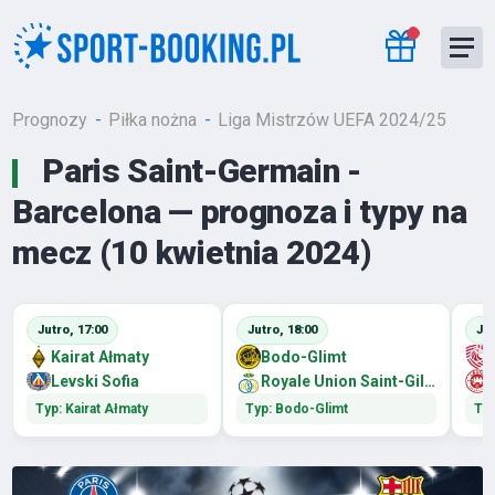
Prognozy
Piłka nożna
Liga Mistrzów UEFA 2024/25
Paris Saint-Germain -
Barcelona — prognoza i typy na
mecz (10 kwietnia 2024)
Jutro, 17:00
Jutro, 18:00
Jut
Kairat Ałmaty
Bodo-Glimt
Levski Sofia
Royale Union Saint-Gilloise
Typ: Kairat Ałmaty
Typ: Bodo-Glimt
Typ