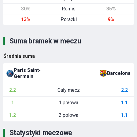
30%
Remis
35%
13%
Porażki
9%
Suma bramek w meczu
Średnia suma
Paris Saint-
Barcelona
Germain
Cały mecz
2.2
2.2
1 połowa
1
1.1
2 połowa
1.2
1.1
Statystyki meczowe