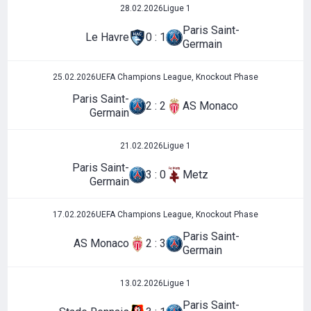
28.02.2026
Ligue 1
Paris Saint-
Le Havre
0 : 1
Germain
25.02.2026
UEFA Champions League, Knockout Phase
Paris Saint-
2 : 2
AS Monaco
Germain
21.02.2026
Ligue 1
Paris Saint-
3 : 0
Metz
Germain
17.02.2026
UEFA Champions League, Knockout Phase
Paris Saint-
AS Monaco
2 : 3
Germain
13.02.2026
Ligue 1
Paris Saint-