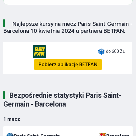
Najlepsze kursy na mecz Paris Saint-Germain -
Barcelona 10 kwietnia 2024 u partnera BETFAN:
do 600 ZŁ
Pobierz aplikację BETFAN
Bezpośrednie statystyki Paris Saint-
Germain - Barcelona
1 mecz