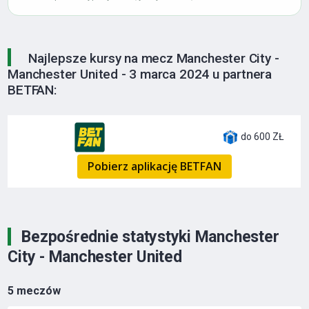
Najlepsze kursy na mecz Manchester City -
Manchester United - 3 marca 2024 u partnera
BETFAN:
do 600 ZŁ
Pobierz aplikację BETFAN
Bezpośrednie statystyki Manchester
City - Manchester United
5 meczów