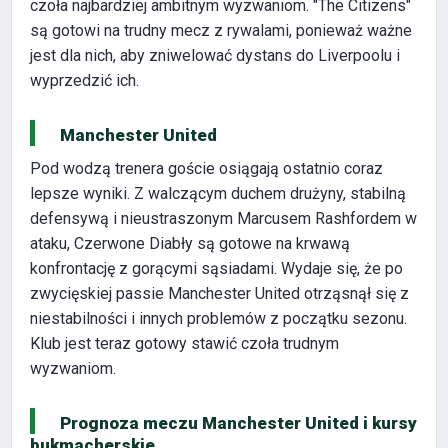
czoła najbardziej ambitnym wyzwaniom. "The Citizens"
są gotowi na trudny mecz z rywalami, ponieważ ważne
jest dla nich, aby zniwelować dystans do Liverpoolu i
wyprzedzić ich.
Manchester United
Pod wodzą trenera goście osiągają ostatnio coraz
lepsze wyniki. Z walczącym duchem drużyny, stabilną
defensywą i nieustraszonym Marcusem Rashfordem w
ataku, Czerwone Diabły są gotowe na krwawą
konfrontację z gorącymi sąsiadami. Wydaje się, że po
zwycięskiej passie Manchester United otrząsnął się z
niestabilności i innych problemów z początku sezonu.
Klub jest teraz gotowy stawić czoła trudnym
wyzwaniom.
Prognoza meczu Manchester United i kursy
bukmacherskie