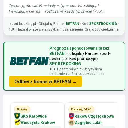
Typ przygotował: Konstanty — typer sport-booking.pl.
Pewniaków nie ma — rozliczamy każdy typ jawnie (✓/✗).
sport-booking.pl · Oficjalny Partner
BETFAN
· Kod
SPORTBOOKING
·
18+. Hazard wiąże się z ryzykiem uzależnienia. Graj odpowiedzialnie.
Prognoza sponsorowana przez
BETFAN
— oficjalny Partner sport-
booking.pl. Kod promocyjny
SPORTBOOKING
.
18+. Hazard wiąże się z ryzykiem
uzależnienia. Graj odpowiedzialnie.
Odbierz bonus w BETFAN →
Dzisiaj
Dzisiaj, 14:45
D
GKS Katowice
Raków Częstochowa
Wieczysta Kraków
Zagłębie Lubin