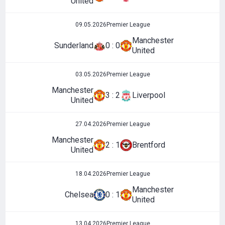
United
09.05.2026
Premier League
Manchester
Sunderland
0 : 0
United
03.05.2026
Premier League
Manchester
3 : 2
Liverpool
United
27.04.2026
Premier League
Manchester
2 : 1
Brentford
United
18.04.2026
Premier League
Manchester
Chelsea
0 : 1
United
13.04.2026
Premier League