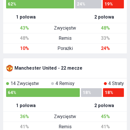
62%
24%
19%
1 połowa
2 połowa
43%
Zwycięstw
48%
48%
Remis
33%
10%
Porażki
24%
Manchester United
- 22 mecze
14 Zwycięstw
4 Remisy
4 Straty
64%
18%
18%
1 połowa
2 połowa
36%
Zwycięstw
45%
41%
Remis
41%