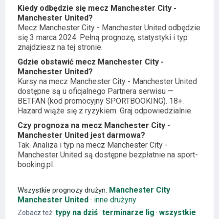
Kiedy odbędzie się mecz Manchester City -
Manchester United?
Mecz Manchester City - Manchester United odbędzie
się 3 marca 2024. Pełną prognozę, statystyki i typ
znajdziesz na tej stronie.
Gdzie obstawić mecz Manchester City -
Manchester United?
Kursy na mecz Manchester City - Manchester United
dostępne są u oficjalnego Partnera serwisu —
BETFAN (kod promocyjny SPORTBOOKING). 18+.
Hazard wiąże się z ryzykiem. Graj odpowiedzialnie.
Czy prognoza na mecz Manchester City -
Manchester United jest darmowa?
Tak. Analiza i typ na mecz Manchester City -
Manchester United są dostępne bezpłatnie na sport-
booking.pl.
Manchester City
Wszystkie prognozy drużyn:
·
Manchester United
inne drużyny
·
typy na dziś
terminarze lig
wszystkie
Zobacz też:
·
·