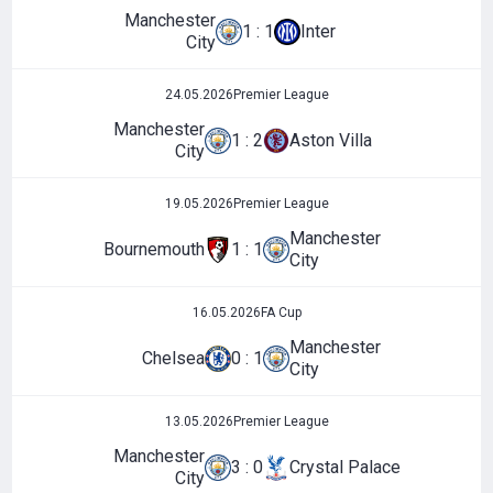
Manchester
1 : 1
Inter
City
24.05.2026
Premier League
Manchester
1 : 2
Aston Villa
City
19.05.2026
Premier League
Manchester
Bournemouth
1 : 1
City
16.05.2026
FA Cup
Manchester
Chelsea
0 : 1
City
13.05.2026
Premier League
Manchester
3 : 0
Crystal Palace
City