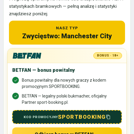
statystykach bramkowych — pełną analizę i statystyki
znajdziesz poniżej.
NASZ TYP
Zwycięstwo: Manchester City
BONUS · 18+
BETFAN — bonus powitalny
Bonus powitalny dla nowych graczy z kodem
promocyjnym SPORTBOOKING.
BETFAN — legalny polski bukmacher, oficjalny
Partner sport-booking.pl.
SPORTBOOKING
KOD PROMOCYJNY