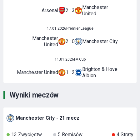
Manchester
Arsenal
2 : 3
United
17.01.2026
Premier League
Manchester
2 : 0
Manchester City
United
11.01.2026
FA Cup
Brighton & Hove
Manchester United
1 : 2
Albion
Wyniki meczów
Manchester City
- 21 mecz
13 Zwycięstw
5 Remisów
4 Straty