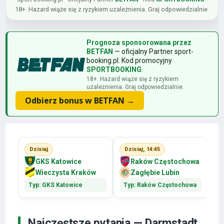
18+. Hazard wiąże się z ryzykiem uzależnienia. Graj odpowiedzialnie.
Prognoza sponsorowana przez
BETFAN
— oficjalny Partner sport-
booking.pl. Kod promocyjny
SPORTBOOKING
.
18+. Hazard wiąże się z ryzykiem
uzależnienia. Graj odpowiedzialnie.
Odbierz bonus w BETFAN →
Dzisiaj
Dzisiaj, 14:45
D
GKS Katowice
Raków Częstochowa
Wieczysta Kraków
Zagłębie Lubin
Typ: GKS Katowice
Typ: Raków Częstochowa
T
Najczęstsze pytania — Darmstadt