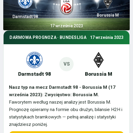
Borussia M
Darmstadt 98
17 września 2023
DARMOWA PROGNOZA · BUNDESLIGA
17 września 2023
VS
Darmstadt 98
Borussia M
Nasz typ na mecz Darmstadt 98 - Borussia M (17
września 2023): Zwycięstwo: Borussia M.
Faworytem według naszej analizy jest Borussia M.
Prognozę opieramy na formie obu drużyn, bilansie H2H i
statystykach bramkowych — pełną analizę i statystyki
znajdziesz poniżej.