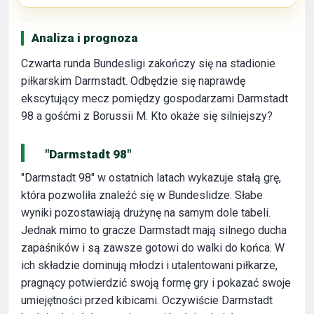
Analiza i prognoza
Czwarta runda Bundesligi zakończy się na stadionie
piłkarskim Darmstadt. Odbędzie się naprawdę
ekscytujący mecz pomiędzy gospodarzami Darmstadt
98 a gośćmi z Borussii M. Kto okaże się silniejszy?
"Darmstadt 98"
"Darmstadt 98" w ostatnich latach wykazuje stałą grę,
która pozwoliła znaleźć się w Bundeslidze. Słabe
wyniki pozostawiają drużynę na samym dole tabeli.
Jednak mimo to gracze Darmstadt mają silnego ducha
zapaśników i są zawsze gotowi do walki do końca. W
ich składzie dominują młodzi i utalentowani piłkarze,
pragnący potwierdzić swoją formę gry i pokazać swoje
umiejętności przed kibicami. Oczywiście Darmstadt