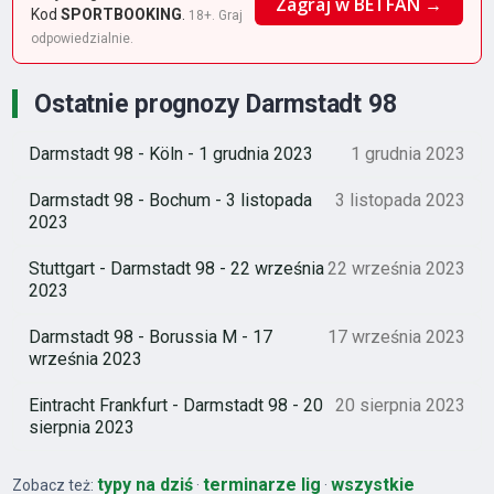
Zagraj w BETFAN →
Kod
SPORTBOOKING
.
18+. Graj
odpowiedzialnie.
Ostatnie prognozy Darmstadt 98
Darmstadt 98 - Köln - 1 grudnia 2023
1 grudnia 2023
Darmstadt 98 - Bochum - 3 listopada
3 listopada 2023
2023
Stuttgart - Darmstadt 98 - 22 września
22 września 2023
2023
Darmstadt 98 - Borussia M - 17
17 września 2023
września 2023
Eintracht Frankfurt - Darmstadt 98 - 20
20 sierpnia 2023
sierpnia 2023
typy na dziś
terminarze lig
wszystkie
Zobacz też:
·
·