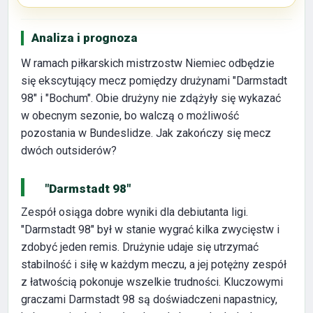
Analiza i prognoza
W ramach piłkarskich mistrzostw Niemiec odbędzie
się ekscytujący mecz pomiędzy drużynami "Darmstadt
98" i "Bochum". Obie drużyny nie zdążyły się wykazać
w obecnym sezonie, bo walczą o możliwość
pozostania w Bundeslidze. Jak zakończy się mecz
dwóch outsiderów?
"Darmstadt 98"
Zespół osiąga dobre wyniki dla debiutanta ligi.
"Darmstadt 98" był w stanie wygrać kilka zwycięstw i
zdobyć jeden remis. Drużynie udaje się utrzymać
stabilność i siłę w każdym meczu, a jej potężny zespół
z łatwością pokonuje wszelkie trudności. Kluczowymi
graczami Darmstadt 98 są doświadczeni napastnicy,