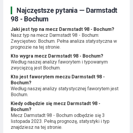
Najczęstsze pytania — Darmstadt
98 - Bochum
Jaki jest typ na mecz Darmstadt 98 - Bochum?
Nasz typ na mecz Darmstadt 98 - Bochum:
Zwycięstwo: Bochum. Pełna analiza statystyczna w
prognozie na tej stronie.
Kto wygra mecz Darmstadt 98 - Bochum?
Według naszej analizy faworytem i typowanym
zwycięzcą jest Bochum.
Kto jest faworytem meczu Darmstadt 98 -
Bochum?
Według naszej analizy statystycznej faworytem jest
Bochum.
Kiedy odbędzie się mecz Darmstadt 98 -
Bochum?
Mecz Darmstadt 98 - Bochum odbędzie się 3
listopada 2023. Pełną prognozę, statystyki i typ
znajdziesz na tej stronie.