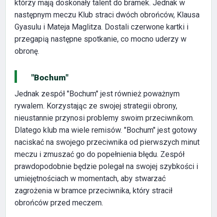
którzy mają doskonały talent do bramek. Jednak w
następnym meczu Klub straci dwóch obrońców, Klausa
Gyasulu i Mateja Maglitza. Dostali czerwone kartki i
przegapią następne spotkanie, co mocno uderzy w
obronę.
"Bochum"
Jednak zespół "Bochum" jest również poważnym
rywalem. Korzystając ze swojej strategii obrony,
nieustannie przynosi problemy swoim przeciwnikom.
Dlatego klub ma wiele remisów. "Bochum" jest gotowy
naciskać na swojego przeciwnika od pierwszych minut
meczu i zmuszać go do popełnienia błędu. Zespół
prawdopodobnie będzie polegał na swojej szybkości i
umiejętnościach w momentach, aby stwarzać
zagrożenia w bramce przeciwnika, który stracił
obrońców przed meczem.