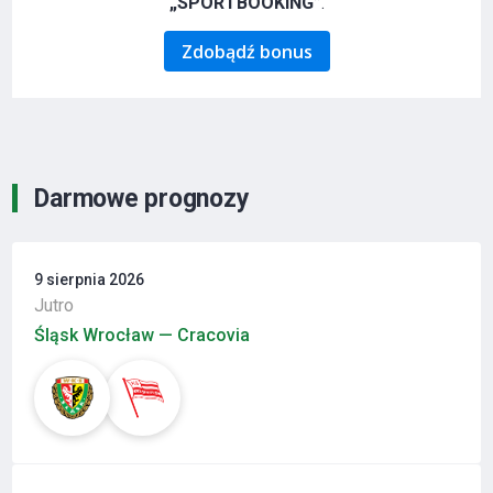
„SPORTBOOKING”
.
Zdobądź bonus
Darmowe prognozy
9 sierpnia 2026
Jutro
Śląsk Wrocław — Cracovia