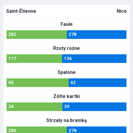
Saint-Étienne
Nice
Faule
282
278
Rzuty rożne
117
136
Spalone
45
42
Żółte kartki
34
39
Strzały na bramkę
280
278