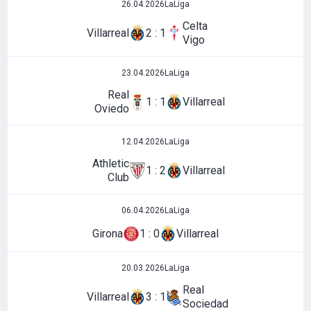
26.04.2026
LaLiga
Celta
Villarreal
2 : 1
Vigo
23.04.2026
LaLiga
Real
1 : 1
Villarreal
Oviedo
12.04.2026
LaLiga
Athletic
1 : 2
Villarreal
Club
06.04.2026
LaLiga
Girona
1 : 0
Villarreal
20.03.2026
LaLiga
Real
Villarreal
3 : 1
Sociedad