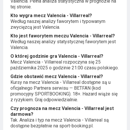
Valencia. Pełna analiza statystyczna w prognozie na
tej stronie.
Kto wygra mecz Valencia - Villarreal?
Według naszej analizy faworytem i typowanym
zwycięzcą jest Valencia.
Kto jest faworytem meczu Valencia - Villarreal?
Według naszej analizy statystycznej faworytem jest
Valencia.
O której godzinie gra Valencia - Villarreal?
Mecz Valencia - Villarreal rozpoczyna się 25
października 2025 o godzinie 21:00 czasu polskiego.
Gdzie obstawić mecz Valencia - Villarreal?
Kursy na mecz Valencia - Villarreal dostępne są u
oficjalnego Partnera serwisu — BETFAN (kod
promocyjny SPORTBOOKING). 18+. Hazard wiąże się
z ryzykiem. Graj odpowiedzialnie.
Czy prognoza na mecz Valencia - Villarreal jest
darmowa?
Tak. Analiza i typ na mecz Valencia - Villarreal są
dostępne bezpłatnie na sport-booking.pl.