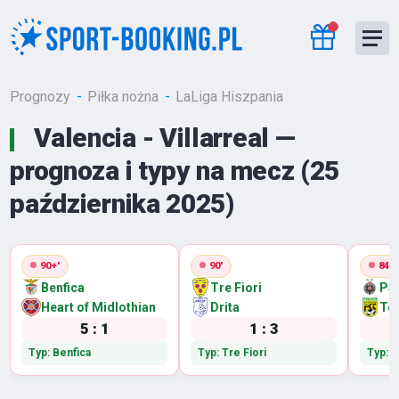
Prognozy
Piłka nożna
LaLiga Hiszpania
Valencia - Villarreal —
prognoza i typy na mecz (25
października 2025)
90+'
90'
84'
Benfica
Tre Fiori
Par
Heart of Midlothian
Drita
To
5 : 1
1 : 3
Typ: Benfica
Typ: Tre Fiori
Typ: P