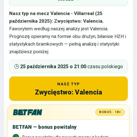
Nasz typ na mecz Valencia - Villarreal (25
października 2025): Zwycięstwo: Valencia.
Faworytem według naszej analizy jest Valencia.
Prognozę opieramy na formie obu drużyn, bilansie H2H i
statystykach bramkowych — pełną analizę i statystyki
znajdziesz poniżej.
🕒
25 października 2025 o 21:00
czasu polskiego
NASZ TYP
Zwycięstwo: Valencia
BONUS · 18+
BETFAN — bonus powitalny