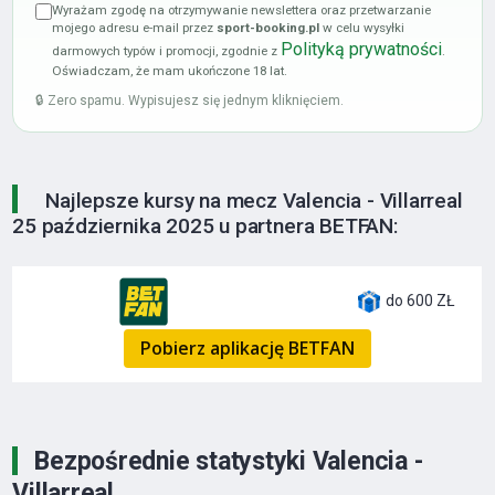
Wyrażam zgodę na otrzymywanie newslettera oraz przetwarzanie
mojego adresu e-mail przez
sport-booking.pl
w celu wysyłki
Polityką prywatności
darmowych typów i promocji, zgodnie z
.
Oświadczam, że mam ukończone 18 lat.
🔒 Zero spamu. Wypisujesz się jednym kliknięciem.
Najlepsze kursy na mecz Valencia - Villarreal
25 października 2025 u partnera BETFAN:
do 600 ZŁ
Pobierz aplikację BETFAN
Bezpośrednie statystyki Valencia -
Villarreal