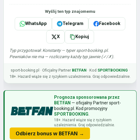
Wyślij ten typ znajomemu
WhatsApp
Telegram
Facebook
X
Kopiuj
Typ przygotował: Konstanty — typer sport-booking.pl.
Pewniaków nie ma — rozliczamy każdy typ jawnie (✓/✗).
sport-booking.pl · Oficjalny Partner
BETFAN
· Kod
SPORTBOOKING
·
18+. Hazard wiąże się z ryzykiem uzależnienia. Graj odpowiedzialnie.
Prognoza sponsorowana przez
BETFAN
— oficjalny Partner sport-
booking.pl. Kod promocyjny
SPORTBOOKING
.
18+. Hazard wiąże się z ryzykiem
uzależnienia. Graj odpowiedzialnie.
Odbierz bonus w BETFAN →