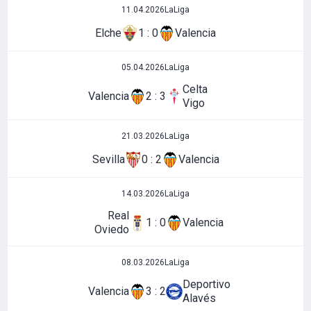
11.04.2026
LaLiga
Elche
1 : 0
Valencia
05.04.2026
LaLiga
Celta
Valencia
2 : 3
Vigo
21.03.2026
LaLiga
Sevilla
0 : 2
Valencia
14.03.2026
LaLiga
Real
1 : 0
Valencia
Oviedo
08.03.2026
LaLiga
Deportivo
Valencia
3 : 2
Alavés