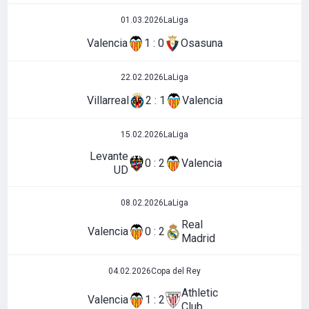
01.03.2026
LaLiga
Valencia
1 : 0
Osasuna
22.02.2026
LaLiga
Villarreal
2 : 1
Valencia
15.02.2026
LaLiga
Levante
0 : 2
Valencia
UD
08.02.2026
LaLiga
Real
Valencia
0 : 2
Madrid
04.02.2026
Copa del Rey
Athletic
Valencia
1 : 2
Club