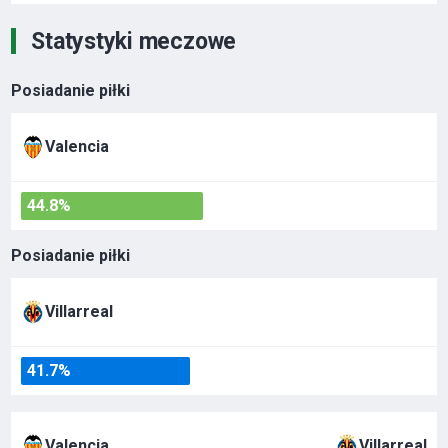
Statystyki meczowe
Posiadanie piłki
Valencia
44.8%
Posiadanie piłki
Villarreal
41.7%
Valencia
Villarreal