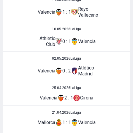
Rayo
Valencia
1 : 1
Vallecano
10.05.2026
LaLiga
Athletic
0 : 1
Valencia
Club
02.05.2026
LaLiga
Atlético
Valencia
0 : 2
Madrid
25.04.2026
LaLiga
Valencia
2 : 1
Girona
21.04.2026
LaLiga
Mallorca
1 : 1
Valencia