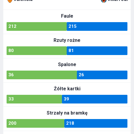
Faule
212
215
Rzuty rożne
80
81
Spalone
36
26
Żółte kartki
33
39
Strzały na bramkę
200
218