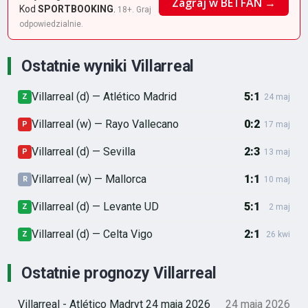
Zagraj w BETFAN →
Kod
SPORTBOOKING
.
18+. Graj
odpowiedzialnie.
Ostatnie wyniki Villarreal
Villarreal (d) — Atlético Madrid
5:1
Z
24 maj
Villarreal (w) — Rayo Vallecano
0:2
P
17 maj
Villarreal (d) — Sevilla
2:3
P
13 maj
Villarreal (w) — Mallorca
1:1
R
10 maj
Villarreal (d) — Levante UD
5:1
Z
2 maj
Villarreal (d) — Celta Vigo
2:1
Z
26 kwi
Ostatnie prognozy Villarreal
Villarreal - Atlético Madryt 24 maja 2026
24 maja 2026