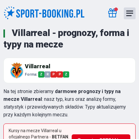
Villarreal - prognozy, forma i
typy na mecze
Villarreal
Forma:
Z
R
P
P
Z
Na tej stronie zbieramy
darmowe prognozy i typy na
mecze Villarreal
: nasz typ, kurs oraz analizę formy,
statystyk i przewidywanych składów. Typy aktualizujemy
przy każdym kolejnym meczu.
Kursy na mecze Villarreal u
oficjalnego Partnera -
BETFAN
.