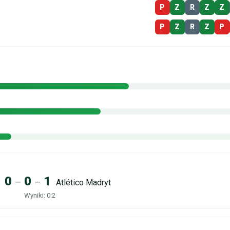
P
Z
R
Z
Z
P
Z
R
Z
P
0
0
1
l
—
—
Atlético Madryt
Wyniki: 0:2