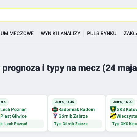
RUM MECZOWE
WYNIKI I ANALIZY
PULS RYNKU
ZAKŁ
— prognoza i typy na mecz (24 maj
utro
Jutro, 14:45
Jutro, 16:00
Lech Poznań
Radomiak Radom
GKS Kato
Piast Gliwice
Górnik Zabrze
Wieczyst
p: Lech Poznań
Typ: Górnik Zabrze
Typ: GKS Kat