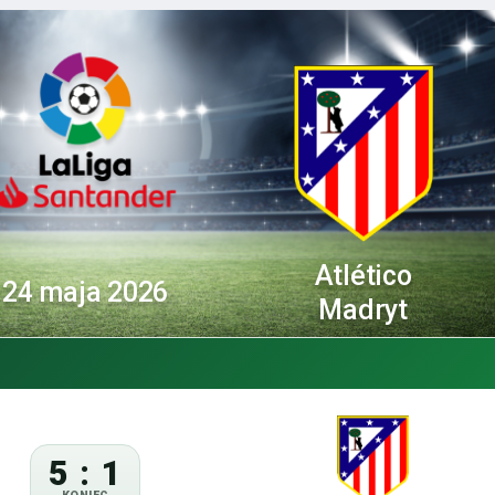
Atlético
24 maja 2026
Madryt
5 : 1