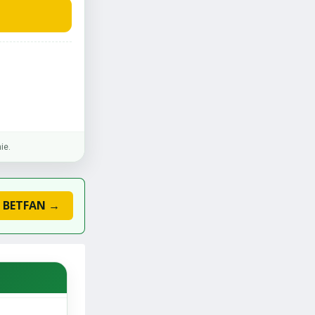
ie.
w BETFAN →