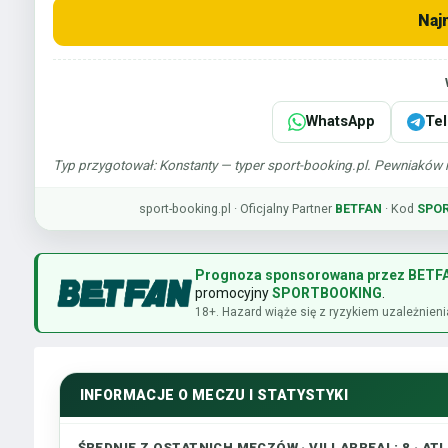
Naj
WhatsApp
Te
Typ przygotował: Konstanty — typer sport-booking.pl. Pewniaków 
sport-booking.pl · Oficjalny Partner
BETFAN
· Kod
SPO
Prognoza sponsorowana przez BETF
promocyjny
SPORTBOOKING
.
18+. Hazard wiąże się z ryzykiem uzależnieni
INFORMACJE O MECZU I STATYSTYKI
ŚREDNIE Z OSTATNICH MECZÓW · VILLARREAL: 8 · AT