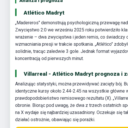
Analiza i prognoza
Atlético Madryt
„Madereros" demonstrują psychologiczną przewagę nad „V
Zwycięstwo 2:0 we wrześniu 2025 roku potwierdziło kla
wrażenie – dwa zwycięstwa i jeden remis, co świadczy 
wzmacniania presji w trakcie spotkania. „Atlético" zdob
solidnie, tracąc zaledwie 3 gole. Jednak format wyjazd
koncentracją od pierwszych minut.
Villarreal - Atlético Madryt prognoza i 
Analizując statystyki, można przewidywać zacięty bój. 
identyczne kursy około 2.44-2.45 na wszystkie główne 
prawdopodobieństwo remisowego rezultatu (X). „Villarreal"
obronie. Biorąc pod uwagę, że dwa z trzech ostatnich sp
na X wydaje się najbardziej uzasadniony. Oczekuje się 
działać ostrożnie, obawiając się porażki.