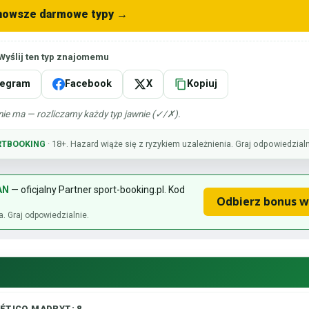
nowsze darmowe typy →
Wyślij ten typ znajomemu
legram
Facebook
X
Kopiuj
nie ma — rozliczamy każdy typ jawnie (✓/✗).
RTBOOKING
· 18+. Hazard wiąże się z ryzykiem uzależnienia. Graj odpowiedzialn
AN
— oficjalny Partner sport-booking.pl. Kod
Odbierz bonus 
a. Graj odpowiedzialnie.
LÉTICO MADRYT: 8