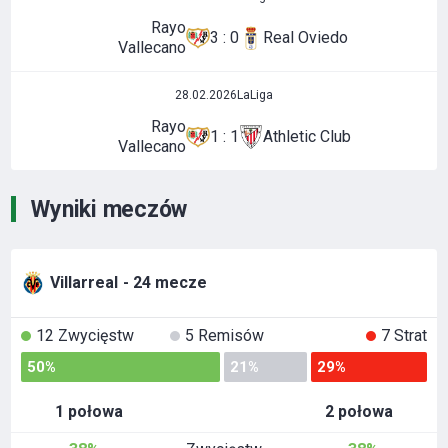
Rayo
3 : 0
Real Oviedo
Vallecano
28.02.2026
LaLiga
Rayo
1 : 1
Athletic Club
Vallecano
Wyniki meczów
Villarreal
- 24 mecze
12 Zwycięstw
5 Remisów
7 Strat
50%
21%
29%
1 połowa
2 połowa