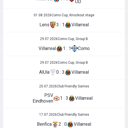
UD
01.08.2026
Como Cup, Knockout stage
Lens
3 : 1
Villarreal
29.07.2026
Como Cup, Group B
Villarreal
1 : 1
Como
29.07.2026
Como Cup, Group B
AlUla
0 : 3
Villarreal
25.07.2026
Club Friendly Games
PSV
1 : 3
Villarreal
Eindhoven
17.07.2026
Club Friendly Games
Benfica
2 : 0
Villarreal