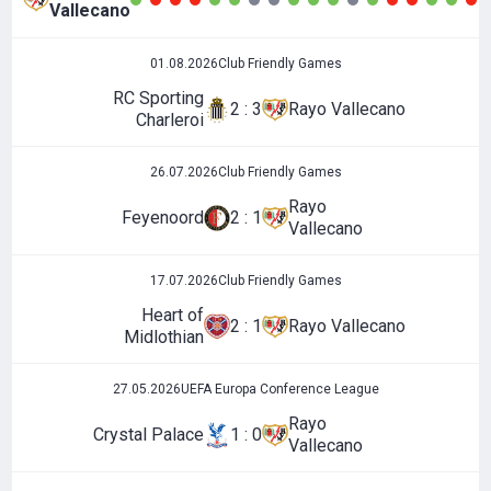
Vallecano
01.08.2026
Club Friendly Games
RC Sporting
2 : 3
Rayo Vallecano
Charleroi
26.07.2026
Club Friendly Games
Rayo
Feyenoord
2 : 1
Vallecano
17.07.2026
Club Friendly Games
Heart of
2 : 1
Rayo Vallecano
Midlothian
27.05.2026
UEFA Europa Conference League
Rayo
Crystal Palace
1 : 0
Vallecano