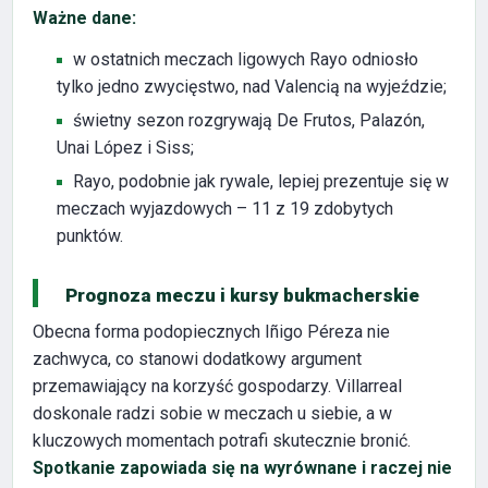
Ważne dane:
w ostatnich meczach ligowych Rayo odniosło
tylko jedno zwycięstwo, nad Valencią na wyjeździe;
świetny sezon rozgrywają De Frutos, Palazón,
Unai López i Siss;
Rayo, podobnie jak rywale, lepiej prezentuje się w
meczach wyjazdowych – 11 z 19 zdobytych
punktów.
Prognoza meczu i kursy bukmacherskie
Obecna forma podopiecznych Iñigo Péreza nie
zachwyca, co stanowi dodatkowy argument
przemawiający na korzyść gospodarzy. Villarreal
doskonale radzi sobie w meczach u siebie, a w
kluczowych momentach potrafi skutecznie bronić.
Spotkanie zapowiada się na wyrównane i raczej nie