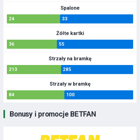
Spalone
24
33
Żółte kartki
36
55
Strzały na bramkę
213
285
Strzały w bramkę
84
100
Bonusy i promocje BETFAN