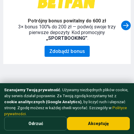
Potrójny bonus powitalny do 600 zł
3× bonus 100% do 200 zł — podwój swoje trzy
pierwsze depozyty. Kod promocyjny
„SPORTBOOKING”
.
Zdobądź bonus
Szanujemy Twoją prywatność.
Używamy niezbędnych plików cookie,
Darmowe prognozy
aby serwis działał poprawnie. Za Twoją zgodą korzystamy też z
cookie analitycznych (Google Analytics)
, by liczyć ruch i ulepszać
stronę. Zgodę możesz w każdej chwili wycofać. Szczegóły w
Polityce
prywatności
.
8 sierpnia 2026
Jutro
Odrzuć
Akceptuję
GKS Katowice — Wieczysta Kraków