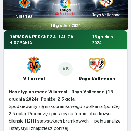
Rayo Vallecano
Villarreal
18 grudnia 2024
DARMOWA PROGNOZA · LALIGA
18 grudnia
HISZPANIA
2024
VS
Villarreal
Rayo Vallecano
Nasz typ na mecz Villarreal - Rayo Vallecano (18
grudnia 2024): Poniżej 2.5 gola.
Spodziewamy się niskobramkowego spotkania (poniżej
2.5 gola). Prognozę opieramy na formie obu drużyn,
bilansie H2H i statystykach bramkowych — pełną analizę
i statystyki znajdziesz poniżej.