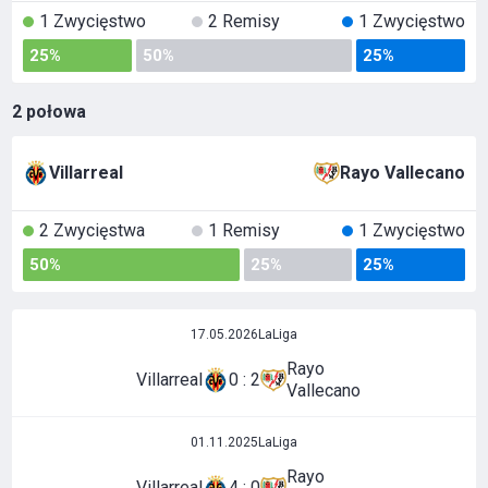
1 Zwycięstwo
2 Remisy
1 Zwycięstwo
25%
50%
25%
2 połowa
Villarreal
Rayo Vallecano
2 Zwycięstwa
1 Remisy
1 Zwycięstwo
50%
25%
25%
17.05.2026
LaLiga
Rayo
Villarreal
0 : 2
Vallecano
01.11.2025
LaLiga
Rayo
Villarreal
4 : 0