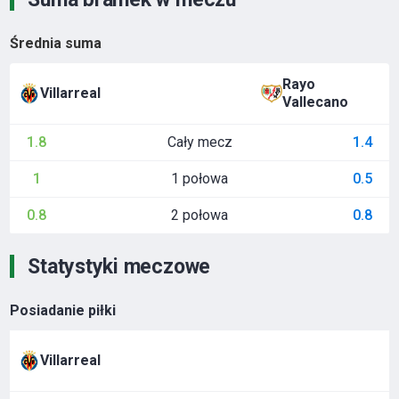
Średnia suma
Rayo
Villarreal
Vallecano
Cały mecz
1.8
1.4
1 połowa
1
0.5
2 połowa
0.8
0.8
Statystyki meczowe
Posiadanie piłki
Villarreal