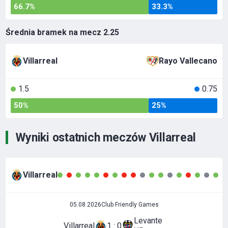
66.7%
33.3%
Średnia bramek na mecz
2.25
Villarreal
Rayo Vallecano
1.5
0.75
50%
25%
Wyniki ostatnich meczów Villarreal
Villarreal
05.08.2026
Club Friendly Games
Levante
Villarreal
1 : 0