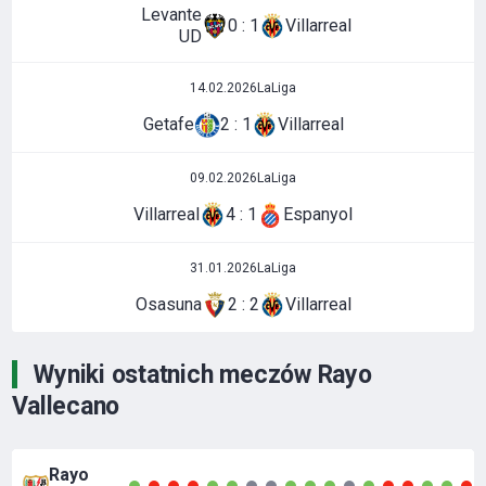
Levante
0 : 1
Villarreal
UD
14.02.2026
LaLiga
Getafe
2 : 1
Villarreal
09.02.2026
LaLiga
Villarreal
4 : 1
Espanyol
31.01.2026
LaLiga
Osasuna
2 : 2
Villarreal
Wyniki ostatnich meczów Rayo
Vallecano
Rayo